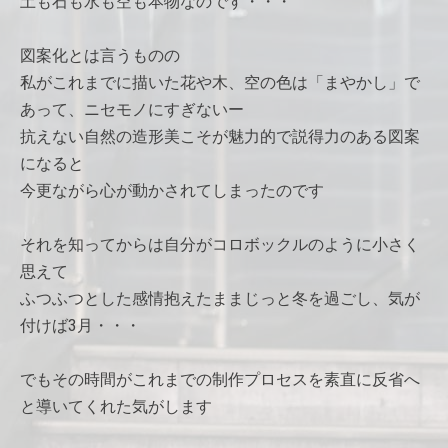
土も石も水も空も本物なのです・・・
図案化とは言うものの
私がこれまでに描いた花や木、空の色は「まやかし」で
あって、ニセモノにすぎないー
抗えない自然の造形美こそが魅力的で説得力のある図案
になると
今更ながら心が動かされてしまったのです
それを知ってからは自分がコロボックルのように小さく
思えて
ふつふつとした感情抱えたままじっと冬を過ごし、気が
付けば3月・・・
でもその時間がこれまでの制作プロセスを素直に反省へ
と導いてくれた気がします