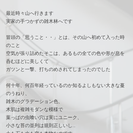
最近時々山へ行きます
実家の手つかずの雑木林へです
冒頭の「思うこと・・」とは、その山へ初めて入った時
のこと
空気が張り詰めたそこは、あるもの全ての色や形が息を
呑むほどに美しくて
ガツンと一撃、打ちのめされてしまったのでした
何十年、何百年経っているのか知るよしもない大きな蔓
のうねり、
雑木のグラデーション色、
木肌は複雑モダンな模様で
葉っぱの虫喰い穴は実にユニーク、
小さな苔の並列は規則正しいし…