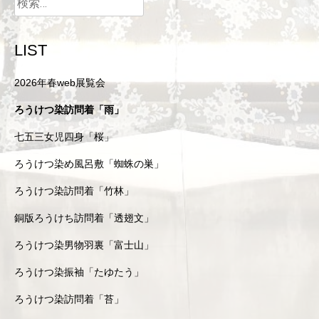
LIST
2026年春web展覧会
ろうけつ染訪問着「雨」
七五三女児四身「桜」
ろうけつ染め風呂敷「蜘蛛の巣」
ろうけつ染訪問着「竹林」
銅版ろうけち訪問着「透翅文」
ろうけつ染男物羽裏「富士山」
ろうけつ染振袖「たゆたう」
ろうけつ染訪問着「苔」