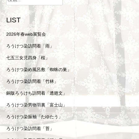
LIST
2026年春web展覧会
ろうけつ染訪問着「雨」
七五三女児四身「桜」
ろうけつ染め風呂敷「蜘蛛の巣」
ろうけつ染訪問着「竹林」
銅版ろうけち訪問着「透翅文」
ろうけつ染男物羽裏「富士山」
ろうけつ染振袖「たゆたう」
ろうけつ染訪問着「苔」